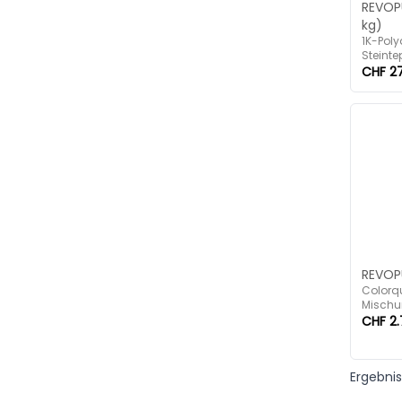
REVOPU
kg)
1K-Poly
Steinte
CHF 27
REVOPU
Colorq
Mischu
TC320
CHF 2.
Beschi
Ergebni