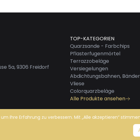
TOP-KATEGORIEN
Quarzsande - Farbchips
Pflasterfugenmörtel
Terrazzobeläge
se 5a, 9306 Freidorf
Versiegelungen
Abdichtungsbahnen, Bänder
Vliese
Colorquarzbeläge
Alle Produkte ansehen
 um Ihre Erfahrung zu verbessern. Mit „Alle akzeptieren“ stimmen
en
Impressum
|
Datenschutz
|
AGB