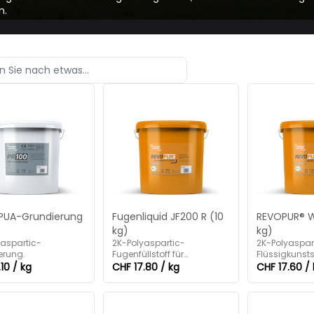
n.
 PUA-Grundierung
Fugenliquid JF200 R (10
REVOPUR® W
)
kg)
kg)
yaspartic-
2K-Polyaspartic-
2K-Polyaspar
erung.
Fugenfüllstoff für
Flüssigkunst
befahrbare Fugen.
10 / kg
CHF 17.80 / kg
CHF 17.60 /