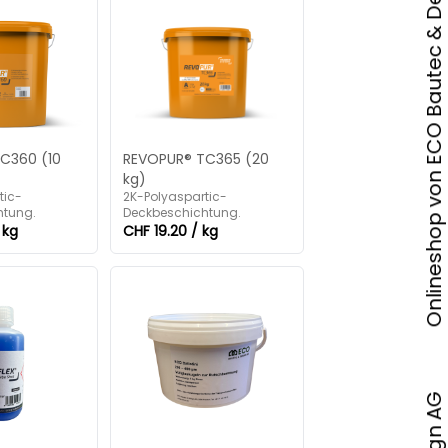
Onlineshop von ECO Bautec & Design AG
C360 (10
REVOPUR® TC365 (20
kg)
tic-
2K-Polyaspartic-
htung.
Deckbeschichtung.
 kg
CHF 19.20 / kg