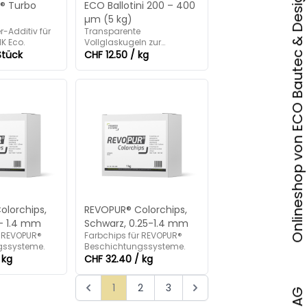
Onlineshop von ECO Bautec & Design AG
® Turbo
ECO Ballotini 200 – 400
µm (5 kg)
-Additiv für
Transparente
K Eco.
Vollglaskugeln zur
Rutschhemmung für den
Stück
CHF 12.50 / kg
Einsatz in rutschfesten
Beschichtungen und
Versiegelungen.
olorchips,
REVOPUR® Colorchips,
 - 1.4 mm
Schwarz, 0.25-1.4 mm
r REVOPUR®
Farbchips für REVOPUR®
gssysteme.
Beschichtungssysteme.
 kg
CHF 32.40 / kg
1
2
3