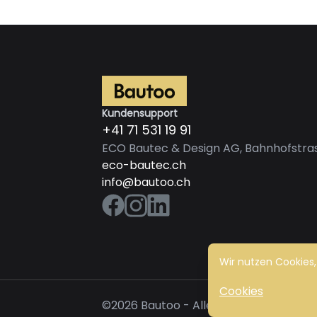
Kundensupport
+41 71 531 19 91
ECO Bautec & Design AG, Bahnhofstras
eco-bautec.ch
info@bautoo.ch
Wir nutzen Cookies,
Cookies
©2026 Bautoo - Alle Rechte vorbehalt