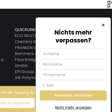
Onlineshop von ECO Bautec & Design AG
QUICKLINKS
Nichts mehr
ECO BAUTEC & DESIGN AG
verpassen?
Chemira GmbH
FRANKEN SYSTEMS GMBH
Remmers GmbH
 &
Floorbridge International
GmbH
EPI Group
AB-Polymerchemie GmbH
 Sie der Nutzung zu.
Newsletter anmelden
Alle akzeptieren
Nicht mehr anzeigen
Powered by:
ECO Bautec & Design AG