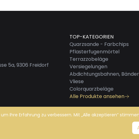
TOP-KATEGORIEN
Quarzsande - Farbchips
Pflasterfugenmörtel
Terrazzobeläge
se 5a, 9306 Freidorf
Versiegelungen
Abdichtungsbahnen, Bänder
Vliese
Colorquarzbeläge
Alle Produkte ansehen
 um Ihre Erfahrung zu verbessern. Mit „Alle akzeptieren“ stimmen
en
Impressum
|
Datenschutz
|
AGB