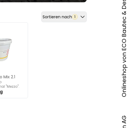
Onlineshop von ECO Bautec & Design AG
Sortieren nach
1
 Mix 2.1
o
ial "Mezzo".
kg