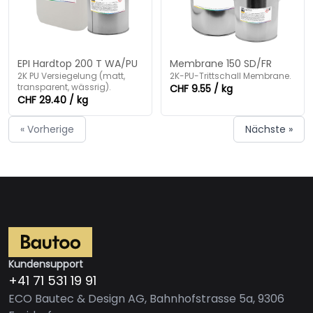
EPI Hardtop 200 T WA/PU
Membrane 150 SD/FR
2K PU Versiegelung (matt,
2K-PU-Trittschall Membrane.
transparent, wässrig).
CHF 9.55 / kg
CHF 29.40 / kg
« Vorherige
Nächste »
Kundensupport
+41 71 531 19 91
ECO Bautec & Design AG, Bahnhofstrasse 5a, 9306