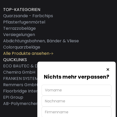
TOP-KATEGORIEN
Quarzsande - Farbchips
Pflasterfugenmörtel
Terrazzobeläge
Versiegelungen
Abdichtungsbahnen, Bänder & Vliese
Colorquarzbeläge
Alle Produkte ansehen
QUICKLINKS
ECO BAUTEC & DESIGN AG
Chemira GmbH
Nichts mehr verpassen?
FRANKEN SYSTEMS GMBH
Remmers GmbH
Floorbridge International GmbH
EPI Group
AB-Polymerchemie GmbH