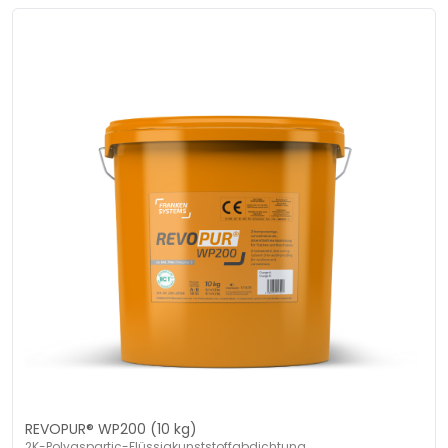
REVOPUR® WP200 (10 kg)
2K-Polyaspartic-Flüssigkunststoffabdichtung.