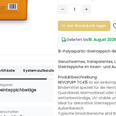
In den Warenkorb legen
Geliefert bis
18. August 2026
1K-Polyaspartic-Steinteppich-Bi
Geruchsarmes, transparentes, U
Steinteppiche im Innen- und Au
rtifikate
Systemaufbauten
Produktbeschreibung:
REVOPUR® TC415
ist ein einkomp
tegorien
Bindemittel speziell für die Her
teinteppichbeläge
Quarzkiesel, Marmorkiesel oder G
wetterbeständige, UV-stabile 
ideal für dekorative Steintepp
Außenbereich.
genschaften
Typische Einsatzbereiche sind B