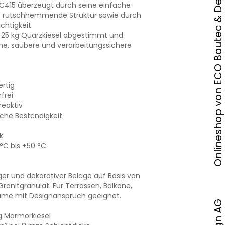
Onlineshop von ECO Bautec & Design AG
C415 überzeugt durch seine einfache
e, rutschhemmende Struktur sowie durch
chtigkeit.
f 25 kg Quarzkiesel abgestimmt und
che, saubere und verarbeitungssichere
rtig
frei
reaktiv
he Beständigkeit
k
°C bis +50 °C
ger und dekorativer Beläge auf Basis von
ranitgranulat. Für Terrassen, Balkone,
ume mit Designanspruch geeignet.
kg Marmorkiesel