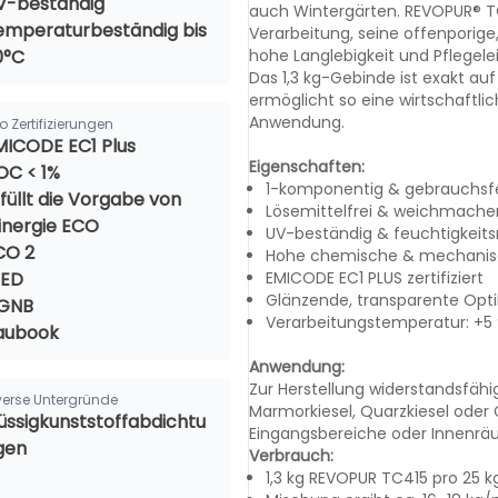
V-beständig
auch Wintergärten. REVOPUR® T
emperaturbeständig bis
Verarbeitung, seine offenporig
0°C
hohe Langlebigkeit und Pflegelei
Das 1,3 kg-Gebinde ist exakt au
ermöglicht so eine wirtschaftli
Anwendung.
o Zertifizierungen
MICODE EC1 Plus
Eigenschaften:
OC < 1%
1-komponentig & gebrauchsfe
füllt die Vorgabe von
Lösemittelfrei & weichmacher
inergie ECO
UV-beständig & feuchtigkeits
CO 2
Hohe chemische & mechanisc
EED
EMICODE EC1 PLUS zertifiziert
Glänzende, transparente Opti
GNB
Verarbeitungstemperatur: +5 
aubook
Anwendung:
Zur Herstellung widerstandsfähi
verse Untergründe
Marmorkiesel, Quarzkiesel oder G
lüssigkunststoffabdichtu
Eingangsbereiche oder Innenrä
gen
Verbrauch:
1,3 kg REVOPUR TC415 pro 25 