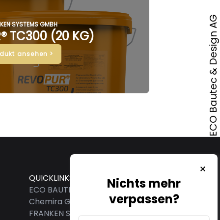
Onlineshop von ECO Bautec & Design AG
KEN SYSTEMS GMBH
® TC300 (20 KG)
odukt ansehen >
QUICKLINKS
Nichts mehr
ECO BAUTEC & DESIGN AG
verpassen?
Chemira GmbH
FRANKEN SYSTEMS GMBH