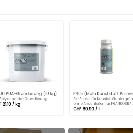
100 PUA-Grundierung (10 kg)
PR115 (Multi Kunststoff Prime
Polyaspartic-Grundierung.
2K-Primer für Kunststoffuntergrü
ohne Anschleifen für FRANKOSIL®
 21.10 / kg
und REVOPUR® Systeme.
CHF 80.90 / l