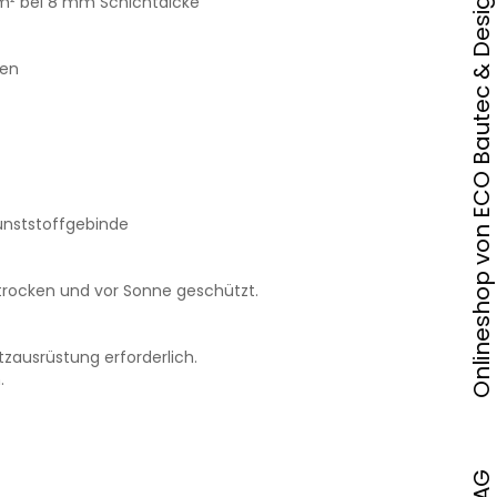
Onlineshop von ECO Bautec & Design AG
/m² bei 8 mm Schichtdicke
den
Kunststoffgebinde
 trocken und vor Sonne geschützt.
zausrüstung erforderlich.
.