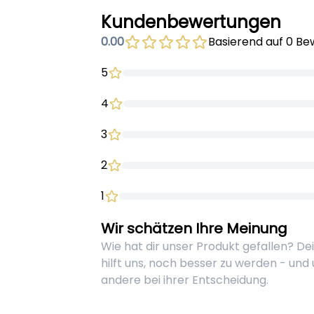
Kundenbewertungen
0.00
Basierend auf 0 B
5
4
3
2
1
Wir schätzen Ihre Meinung
Wie hat dir unser Produkt gefallen? D
hilft uns, noch besser zu werden - und
andere bei ihrer Entscheidung.