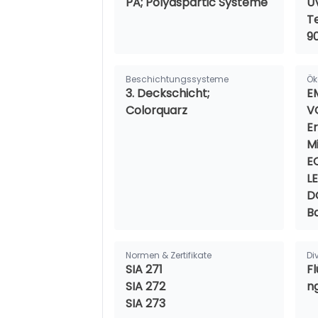
PA; Polyaspartic Systeme
U
T
9
Beschichtungssysteme
Ök
3. Deckschicht;
E
Colorquarz
V
Er
M
E
L
D
B
Normen & Zertifikate
Di
SIA 271
F
SIA 272
n
SIA 273