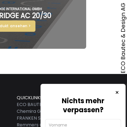
Onlineshop von ECO Bautec & Design AG
DGE INTERNATIONAL GMBH
RIDGE AC 20/30
odukt ansehen >
QUICKLINKS
Nichts mehr
ECO BAUTEC & DESIGN AG
verpassen?
Chemira GmbH
FRANKEN SYSTEMS GMBH
Remmers GmbH