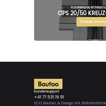
FLOORBRIDGE INTERNATI
CPS 20/50 KREUZ
Produkt ansehe
Kundensupport
+41 71 531 19 91
ECO Bautec & Design AG, Bahnhofstras