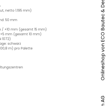
Onlineshop von ECO Bautec & Design AG
m
ut, netto 1.195 mm)
und: 50 mm
m / +10 mm (gesamt 15 mm)
/ +5 mm (gesamt 10 mm)
N 1072)
lage: schwarz
100,8 m) pro Palette
ltungszentren