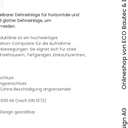
Onlineshop von ECO Bautec & Design AG
lbarer Dehneinlage für horizontale und
 glatter Dehneinlage, um
meiden.
duktlinie ist ein hochwertiges
arbon-Composite für die Aufnahme
enbewegungen. Sie eignet sich für stark
arkhäusern, Tiefgaragen, Einkaufszentren,
schluss
chnis
ungsanschluss
 (ohne Beschädigung angrenzender
s 600 kN (nach DIN 1072)
 Design gestaltbar