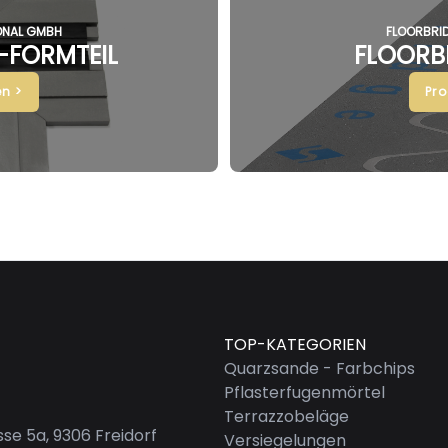
ONAL GMBH
FLOORBRI
-FORMTEIL
FLOORB
n >
Pr
TOP-KATEGORIEN
Quarzsande - Farbchips
Pflasterfugenmörtel
Terrazzobeläge
se 5a, 9306 Freidorf
Versiegelungen