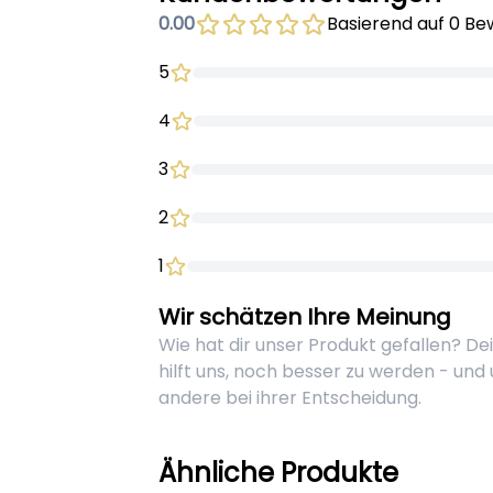
0.00
Basierend auf 0 B
5
4
3
2
1
Wir schätzen Ihre Meinung
Wie hat dir unser Produkt gefallen? D
hilft uns, noch besser zu werden - und
andere bei ihrer Entscheidung.
Ähnliche Produkte