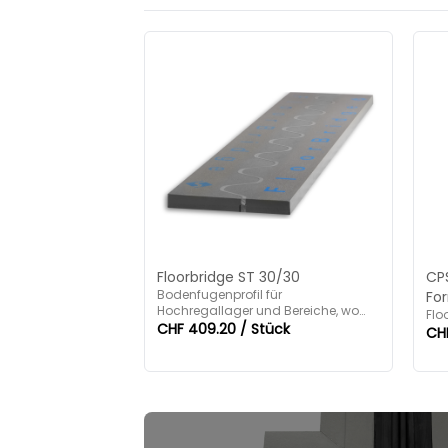
Floorbridge ST 30/30
CP
Bodenfugenprofil für
For
Hochregallager und Bereiche, wo
Flo
eine grosse Abschleiftiefe
CHF 409.20 / Stück
CHF
erforderlich ist.