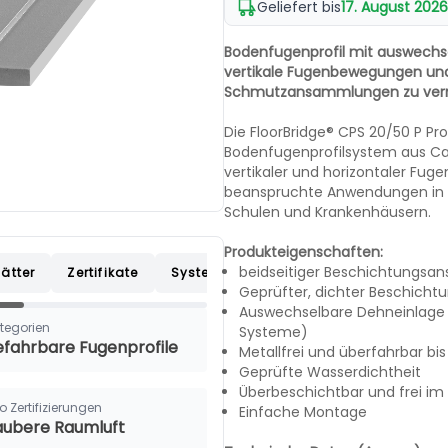
Geliefert bis
17. August 2026
Bodenfugenprofil mit auswechse
vertikale Fugenbewegungen und
Schmutzansammlungen zu ver
Die FloorBridge® CPS 20/50 P Pro
Bodenfugenprofilsystem aus C
vertikaler und horizontaler Fug
beanspruchte Anwendungen in P
Schulen und Krankenhäusern.
Produkteigenschaften:
beidseitiger Beschichtungsan
ätter
Zertifikate
Systemaufbauten
Leistungsverzei
Geprüfter, dichter Beschicht
Auswechselbare Dehneinlage
tegorien
Systeme)
efahrbare Fugenprofile
Metallfrei und überfahrbar bi
Geprüfte Wasserdichtheit
Überbeschichtbar und frei im
o Zertifizierungen
Einfache Montage
aubere Raumluft