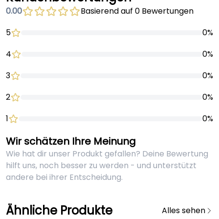
0.00
Basierend auf 0 Bewertungen
5
0%
4
0%
3
0%
2
0%
1
0%
Wir schätzen Ihre Meinung
Wie hat dir unser Produkt gefallen? Deine Bewertung
hilft uns, noch besser zu werden - und unterstützt
andere bei ihrer Entscheidung.
Ähnliche Produkte
Alles sehen