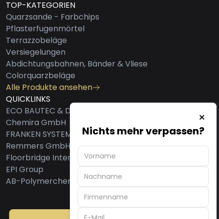
TOP-KATEGORIEN
Quarzsande - Farbchips
Pflasterfugenmörtel
Terrazzobeläge
Versiegelungen
Abdichtungsbahnen, Bänder & Vliese
Colorquarzbeläge
Alle Produkte ansehen
QUICKLINKS
ECO BAUTEC & DESIGN AG
Chemira GmbH
Nichts mehr verpassen?
FRANKEN SYSTEMS GMBH
Remmers GmbH
Floorbridge International GmbH
EPI Group
AB-Polymerchemie GmbH