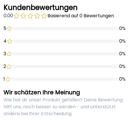
Kundenbewertungen
0.00
Basierend auf 0 Bewertungen
5
0%
4
0%
3
0%
2
0%
1
0%
Wir schätzen Ihre Meinung
Wie hat dir unser Produkt gefallen? Deine Bewertung
hilft uns, noch besser zu werden - und unterstützt
andere bei ihrer Entscheidung.