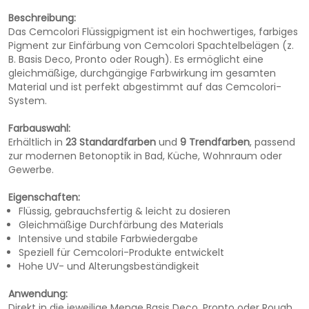
Beschreibung:
Das Cemcolori Flüssigpigment ist ein hochwertiges, farbiges
Pigment zur Einfärbung von Cemcolori Spachtelbelägen (z.
B. Basis Deco, Pronto oder Rough). Es ermöglicht eine
gleichmäßige, durchgängige Farbwirkung im gesamten
Material und ist perfekt abgestimmt auf das Cemcolori-
System.
Farbauswahl:
Erhältlich in
23 Standardfarben
und
9 Trendfarben
, passend
zur modernen Betonoptik in Bad, Küche, Wohnraum oder
Gewerbe.
Eigenschaften:
Flüssig, gebrauchsfertig & leicht zu dosieren
Gleichmäßige Durchfärbung des Materials
Intensive und stabile Farbwiedergabe
Speziell für Cemcolori-Produkte entwickelt
Hohe UV- und Alterungsbeständigkeit
Anwendung:
Direkt in die jeweilige Menge Basis Deco, Pronto oder Rough