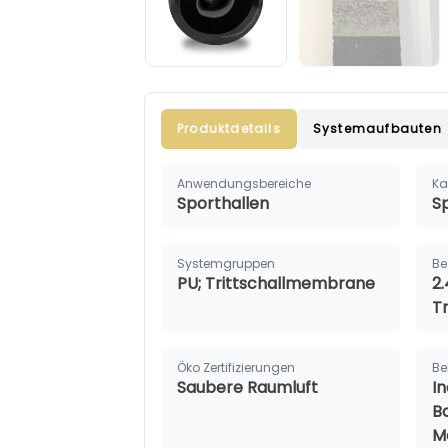
Produktdetails
Systemaufbauten
Anwendungsbereiche
Ka
Sporthallen
S
Systemgruppen
Be
PU; Trittschallmembrane
2.
T
Öko Zertifizierungen
Be
Saubere Raumluft
I
B
M