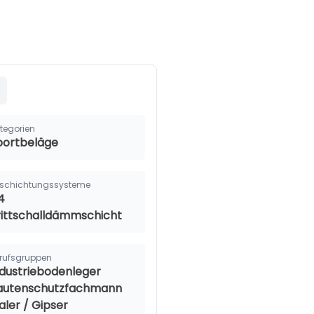
tegorien
portbeläge
schichtungssysteme
4
rittschalldämmschicht
rufsgruppen
ndustriebodenleger
autenschutzfachmann
aler / Gipser