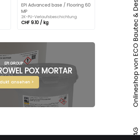
Onlineshop von ECO Bautec & Design AG
EPI Advanced base / Flooring 60
MP
2K-PU-Verlaufsbeschichtung.
CHF 9.10 / kg
EPI GROUP
ROWEL POX MORTAR
odukt ansehen >