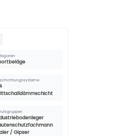
tegorien
portbeläge
schichtungssysteme
4
rittschalldämmschicht
rufsgruppen
ndustriebodenleger
autenschutzfachmann
aler / Gipser