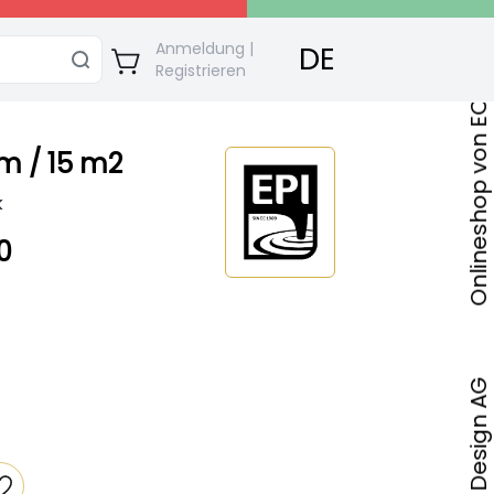
Onlineshop von ECO Bautec & Design AG
Anmeldung |
DE
Registrieren
m / 15 m2
k
0