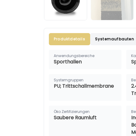
Produktdetails
Systemaufbauten
Anwendungsbereiche
Ka
Sporthallen
S
Systemgruppen
Be
PU; Trittschallmembrane
2.
T
Öko Zertifizierungen
Be
Saubere Raumluft
I
B
M