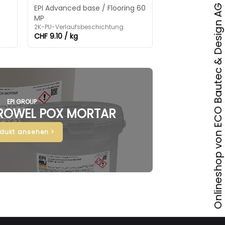
Onlineshop von ECO Bautec & Design AG
EPI Advanced base / Flooring 60
MP
2K-PU-Verlaufsbeschichtung.
CHF 9.10 / kg
EPI GROUP
ROWEL POX MORTAR
odukt ansehen >