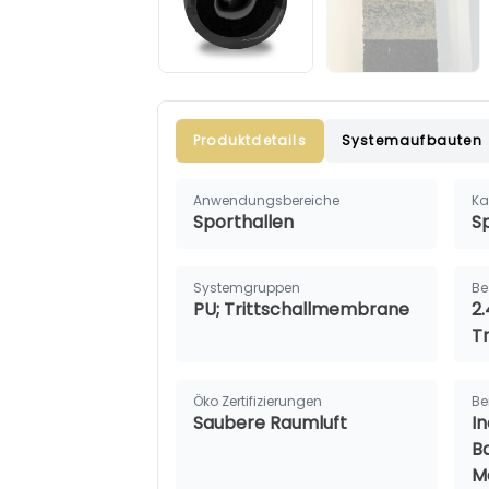
Produktdetails
Systemaufbauten
Anwendungsbereiche
Ka
Sporthallen
S
Systemgruppen
Be
PU; Trittschallmembrane
2.
T
Öko Zertifizierungen
Be
Saubere Raumluft
I
B
M