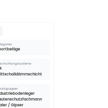
tegorien
portbeläge
schichtungssysteme
4
rittschalldämmschicht
rufsgruppen
ndustriebodenleger
autenschutzfachmann
aler / Gipser