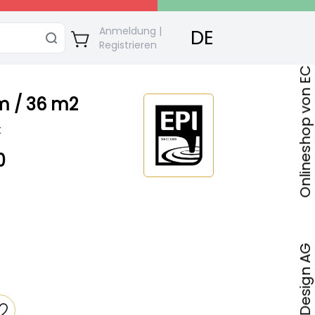
Onlineshop von ECO Bautec & Design AG
Anmeldung |
DE
Registrieren
m / 36 m2
k
0