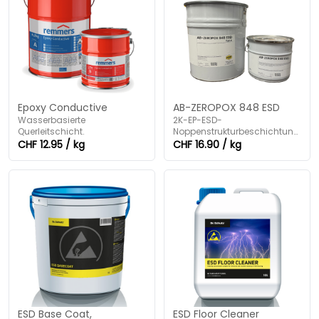
Epoxy Conductive
AB-ZEROPOX 848 ESD
Wasserbasierte
2K-EP-ESD-
Querleitschicht.
Noppenstrukturbeschichtung,
pigmentiert, sehr
CHF 12.95 / kg
CHF 16.90 / kg
emissionsarm.
ESD Base Coat,
ESD Floor Cleaner