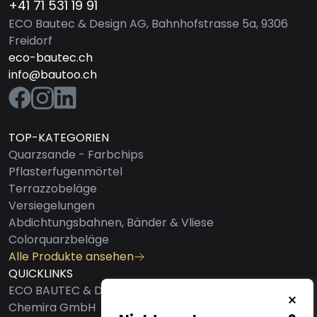
+41 71 531 19 91
ECO Bautec & Design AG, Bahnhofstrasse 5a, 9306
Freidorf
eco-bautec.ch
info@bautoo.ch
TOP-KATEGORIEN
Quarzsande - Farbchips
Pflasterfugenmörtel
Terrazzobeläge
Versiegelungen
Abdichtungsbahnen, Bänder & Vliese
Colorquarzbeläge
Alle Produkte ansehen
QUICKLINKS
ECO BAUTEC & DESIGN AG
Chemira GmbH