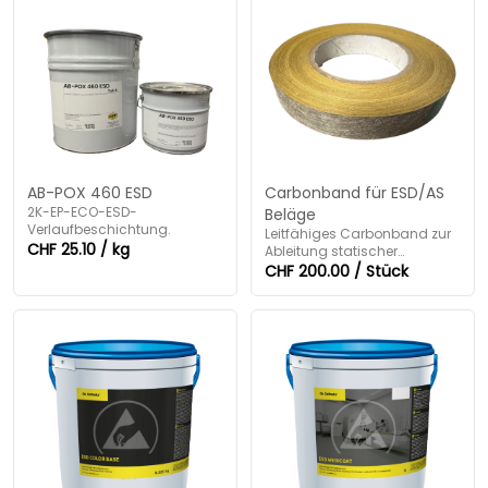
AB-POX 460 ESD
Carbonband für ESD/AS
2K-EP-ECO-ESD-
Beläge
Verlaufbeschichtung.
Leitfähiges Carbonband zur
CHF 25.10 / kg
Ableitung statischer
Ladungen in ESD- und AS-
CHF 200.00 / Stück
Bodenaufbauten.