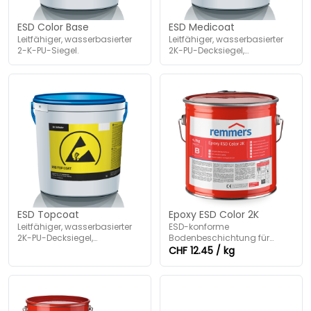
ESD Color Base
ESD Medicoat
Leitfähiger, wasserbasierter
Leitfähiger, wasserbasierter
2-K-PU-Siegel.
2K-PU-Decksiegel,
transparent.
ESD Topcoat
Epoxy ESD Color 2K
Leitfähiger, wasserbasierter
ESD-konforme
2K-PU-Decksiegel,
Bodenbeschichtung für
transparent.
Elektronikbereiche.
CHF 12.45 / kg