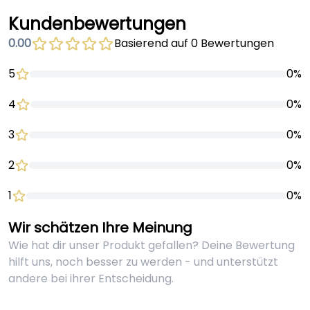
Kundenbewertungen
0.00
Basierend auf 0 Bewertungen
5
0%
4
0%
3
0%
2
0%
1
0%
Wir schätzen Ihre Meinung
Wie hat dir unser Produkt gefallen? Deine Bewertung
hilft uns, noch besser zu werden - und unterstützt
andere bei ihrer Entscheidung.