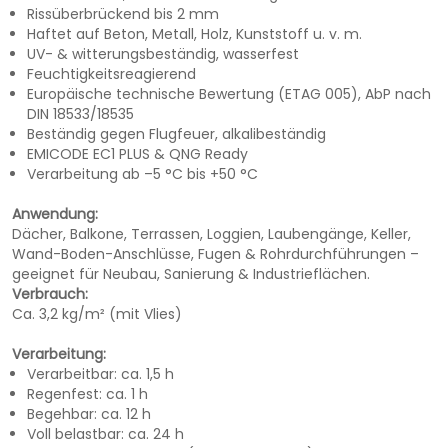
Rissüberbrückend bis 2 mm
Haftet auf Beton, Metall, Holz, Kunststoff u. v. m.
UV- & witterungsbeständig, wasserfest
Feuchtigkeitsreagierend
Europäische technische Bewertung (ETAG 005), AbP nach
DIN 18533/18535
Beständig gegen Flugfeuer, alkalibeständig
EMICODE EC1 PLUS & QNG Ready
Verarbeitung ab –5 °C bis +50 °C
Anwendung:
Dächer, Balkone, Terrassen, Loggien, Laubengänge, Keller,
Wand-Boden-Anschlüsse, Fugen & Rohrdurchführungen –
geeignet für Neubau, Sanierung & Industrieflächen.
Verbrauch:
Ca. 3,2 kg/m² (mit Vlies)
Verarbeitung:
Verarbeitbar: ca. 1,5 h
Regenfest: ca. 1 h
Begehbar: ca. 12 h
Voll belastbar: ca. 24 h