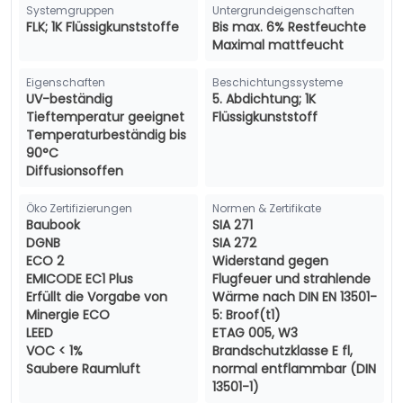
Systemgruppen
Untergrundeigenschaften
FLK; 1K Flüssigkunststoffe
Bis max. 6% Restfeuchte
Maximal mattfeucht
Eigenschaften
Beschichtungssysteme
UV-beständig
5. Abdichtung; 1K
Tieftemperatur geeignet
Flüssigkunststoff
Temperaturbeständig bis
90°C
Diffusionsoffen
Öko Zertifizierungen
Normen & Zertifikate
Baubook
SIA 271
DGNB
SIA 272
ECO 2
Widerstand gegen
EMICODE EC1 Plus
Flugfeuer und strahlende
Erfüllt die Vorgabe von
Wärme nach DIN EN 13501-
Minergie ECO
5: Broof(t1)
LEED
ETAG 005, W3
VOC < 1%
Brandschutzklasse E fl,
Saubere Raumluft
normal entflammbar (DIN
13501-1)