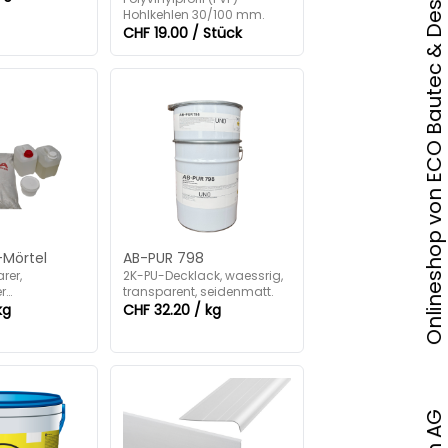
Onlineshop von ECO Bautec & Design AG
Hohlkehlen 30/100 mm.
CHF 19.00 / Stück
-Mörtel
AB-PUR 798
rer,
2K-PU-Decklack, waessrig,
er
transparent, seidenmatt.
en mit
kg
CHF 32.20 / kg
sh.