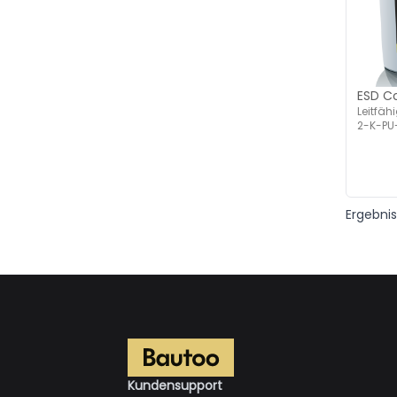
ESD Co
Leitfäh
2-K-PU-
Ergebni
Kundensupport