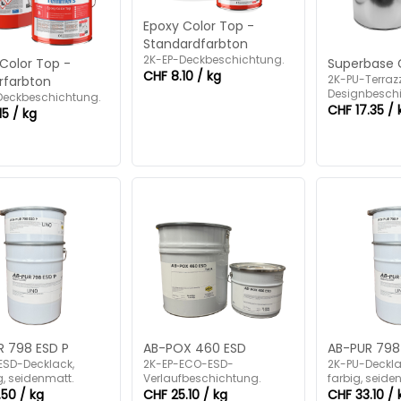
Epoxy Color Top -
Standardfarbton
2K-EP-Deckbeschichtung.
Color Top -
Superbase 
CHF 8.10 / kg
2K-PU-Terraz
rfarbton
Designbesch
Deckbeschichtung.
CHF 17.35 / 
15 / kg
R 798 ESD P
AB-POX 460 ESD
AB-PUR 798
ESD-Decklack,
2K-EP-ECO-ESD-
2K-PU-Deckla
, seidenmatt.
Verlaufbeschichtung.
farbig, seide
.50 / kg
CHF 25.10 / kg
CHF 33.10 / 