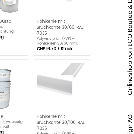
Onlineshop von ECO Bautec & Design AG
Gusto
Hohlkehle mit
zo
Bruchkante 30/60, RAL
ichtung.
7035
kg
Polyvinylprofil (PVP) –
Hohlkehlen 30/60 mm.
CHF 16.70 / Stück
 P
Hohlkehle mit
ck, waessrig,
Bruchkante 30/100, RAL
nmatt.
7035
kg
Polyvinylprofil (PVP) –