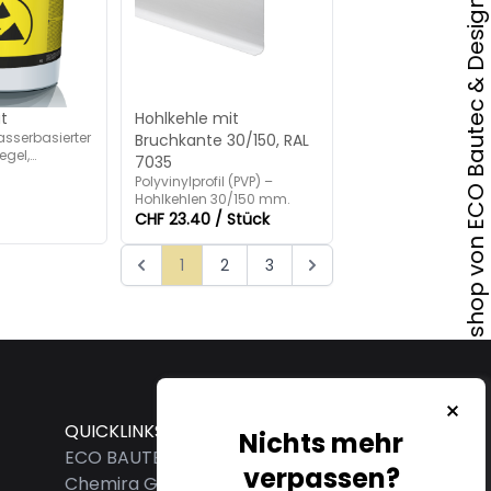
Onlineshop von ECO Bautec & Design AG
t
Hohlkehle mit
wasserbasierter
Bruchkante 30/150, RAL
egel,
7035
Polyvinylprofil (PVP) –
Hohlkehlen 30/150 mm.
CHF 23.40 / Stück
1
2
3
QUICKLINKS
Nichts mehr
ECO BAUTEC & DESIGN AG
verpassen?
Chemira GmbH