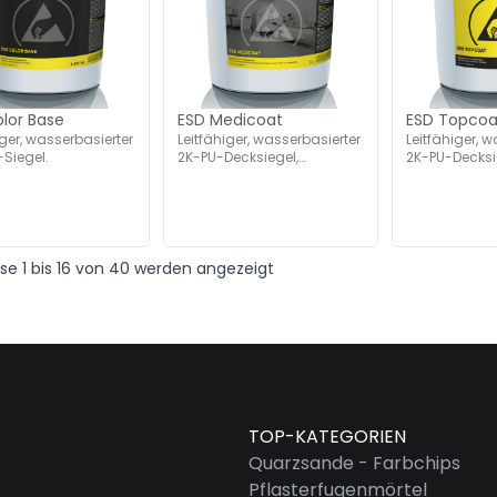
lor Base
ESD Medicoat
ESD Topcoa
iger, wasserbasierter
Leitfähiger, wasserbasierter
Leitfähiger, 
Siegel.
2K-PU-Decksiegel,
2K-PU-Decksi
transparent.
transparent.
sse
1
bis
16
von
40
werden angezeigt
TOP-KATEGORIEN
Quarzsande - Farbchips
Pflasterfugenmörtel