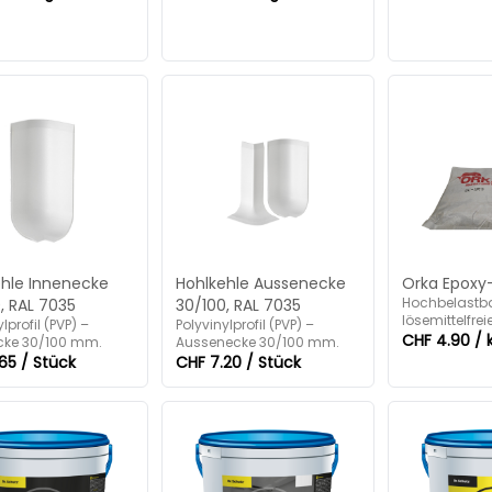
ehle Innenecke
Hohlkehle Aussenecke
Orka Epoxy
Hochbelastba
, RAL 7035
30/100, RAL 7035
lösemittelfrei
lprofil (PVP) –
Polyvinylprofil (PVP) –
Industriebod
CHF 4.90 / 
cke 30/100 mm.
Aussenecke 30/100 mm.
farbigem Fini
65 / Stück
CHF 7.20 / Stück