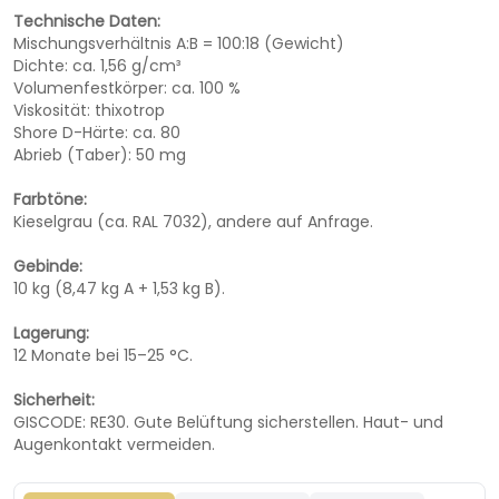
Technische Daten:
Mischungsverhältnis A:B = 100:18 (Gewicht)
Dichte: ca. 1,56 g/cm³
Volumenfestkörper: ca. 100 %
Viskosität: thixotrop
Shore D-Härte: ca. 80
Abrieb (Taber): 50 mg
Farbtöne:
Kieselgrau (ca. RAL 7032), andere auf Anfrage.
Gebinde:
10 kg (8,47 kg A + 1,53 kg B).
Lagerung:
12 Monate bei 15–25 °C.
Sicherheit:
GISCODE: RE30. Gute Belüftung sicherstellen. Haut- und
Augenkontakt vermeiden.