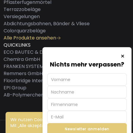
Pflasterfugenmörtel
Terrazzobeläge
Versiegelungen
Abdichtungsbahnen, Bänder & Vliese
Colorquarzbeläge
Alle Produkte ansehen
QUICKLINKS
ECO BAUTEC & DESIGN AG
Chemira GmbH
Nichts mehr verpassen?
FRANKEN SYSTEMS GMBH
Remmers GmbH
Floorbridge International GmbH
EPI Group
AB-Polymerchemie GmbH
Wir nutzen Cookies, um Ihre Erfahrung zu verbessern.
Mit „Alle akzeptieren“ stimmen Sie der Nutzung zu.
Newsletter anmelden
©2026 Bautoo - Alle Rechte vorbehalten