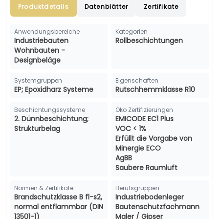
Produktdetails
Datenblätter
Zertifikate
Anwendungsbereiche
Kategorien
Industriebauten
Rollbeschichtungen
Wohnbauten -
Designbeläge
Systemgruppen
Eigenschaften
EP; Epoxidharz Systeme
Rutschhemmklasse R10
Beschichtungssysteme
Öko Zertifizierungen
2. Dünnbeschichtung;
EMICODE EC1 Plus
Strukturbelag
VOC < 1%
Erfüllt die Vorgabe von
Minergie ECO
AgBB
Saubere Raumluft
Normen & Zertifikate
Berufsgruppen
Brandschutzklasse B fl-s2,
Industriebodenleger
normal entflammbar (DIN
Bautenschutzfachmann
13501-1)
Maler / Gipser