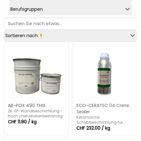
Berufsgruppen
Sortieren nach
1
AB-POX 490 THIX
ECO-CERATEC 04 Crete
2K-EP-Wandbeschichtung -
Sealer
hoch chemikalienbeständig,
Keramische
thixotropiert.
CHF 11.80 / kg
Schutzbeschichtung für
langlebige und
CHF 232.00 / kg
widerstandsfähige
Bodenflächen.