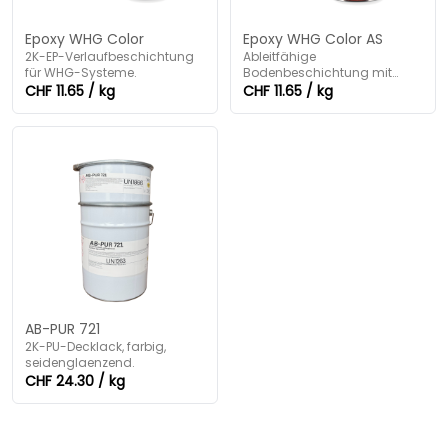
Epoxy WHG Color
Epoxy WHG Color AS
2K-EP-Verlaufbeschichtung
Ableitfähige
für WHG-Systeme.
Bodenbeschichtung mit
WHG-Zulassung.
CHF 11.65 / kg
CHF 11.65 / kg
AB-PUR 721
2K-PU-Decklack, farbig,
seidenglaenzend.
CHF 24.30 / kg